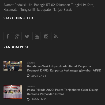
Alamat Redaksi : Jln. Bahagia RT 02 Kelurahan Tungkal IV Kota,
Kecamatan Tungkal Ilir, kabupaten Tanjab Barat.
STAY CONNECTED
RANDOM POST
daerah
Bupati dan Wakil Bupati Hadiri Rapat Paripurna
Keempat DPRD, Ranperda Pertanggungjawaban APBD
2025 Disetujui Bersama
2026-07-13
daerah
Pasca Pilkada 2020, Polres Tanjabbarat Gelar Dialog
Bersama Parpol dan Ormas
2020-12-30