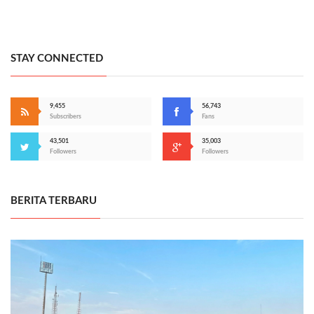
STAY CONNECTED
9,455
56,743
Subscribers
Fans
43,501
35,003
Followers
Followers
BERITA TERBARU