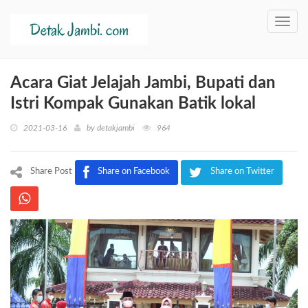
Toggl
navig
Acara Giat Jelajah Jambi, Bupati dan
Istri Kompak Gunakan Batik lokal
2021-03-16
by
detakjambi
964
Share Post
Share on Facebook
Share on Twitter