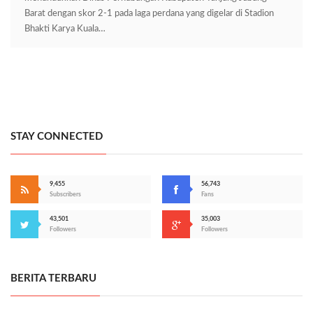
Barat dengan skor 2-1 pada laga perdana yang digelar di Stadion
Bhakti Karya Kuala…
STAY CONNECTED
9,455
56,743
Subscribers
Fans
43,501
35,003
Followers
Followers
BERITA TERBARU