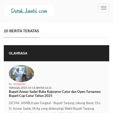
Toggl
navig
20 BERITA TERATAS
OLAHRAGA
by:
detakjambi
TANGGAL 2025-10-14 JAM 04:16:21
Bupati Anwar Sadat Buka Kejurprov Catur dan Open Turnamen
Bupati Cup Catur Tahun 2025
DETAK JAMBI,Kuala Tungkal - Bupati Tanjung Jabung Barat, Drs.
H. Anwar Sadat, M.Ag yang didampingi Wakil Bupati Tanjung