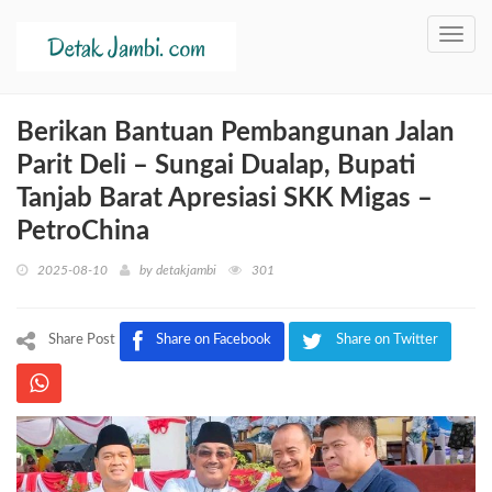
Toggl
navig
Berikan Bantuan Pembangunan Jalan
Parit Deli – Sungai Dualap, Bupati
Tanjab Barat Apresiasi SKK Migas –
PetroChina
2025-08-10
by
detakjambi
301
Share Post
Share on Facebook
Share on Twitter