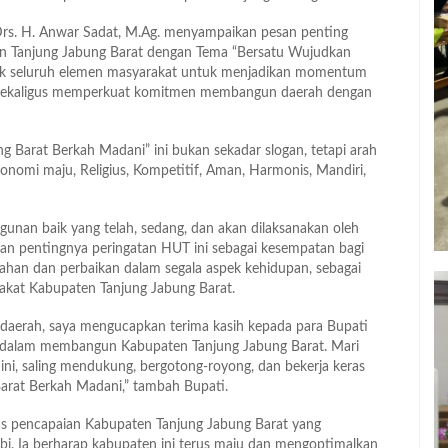
Drs. H. Anwar Sadat, M.Ag. menyampaikan pesan penting
en Tanjung Jabung Barat dengan Tema “Bersatu Wujudkan
jak seluruh elemen masyarakat untuk menjadikan momentum
ulu sekaligus memperkuat komitmen membangun daerah dengan
 Barat Berkah Madani” ini bukan sekadar slogan, tetapi arah
nomi maju, Religius, Kompetitif, Aman, Harmonis, Mandiri,
unan baik yang telah, sedang, dan akan dilaksanakan oleh
kan pentingnya peringatan HUT ini sebagai kesempatan bagi
han dan perbaikan dalam segala aspek kehidupan, sebagai
akat Kabupaten Tanjung Jabung Barat.
ah daerah, saya mengucapkan terima kasih kepada para Bupati
si dalam membangun Kabupaten Tanjung Jabung Barat. Mari
ni, saling mendukung, bergotong-royong, dan bekerja keras
arat Berkah Madani,” tambah Bupati.
as pencapaian Kabupaten Tanjung Jabung Barat yang
bi. Ia berharap kabupaten ini terus maju dan mengoptimalkan