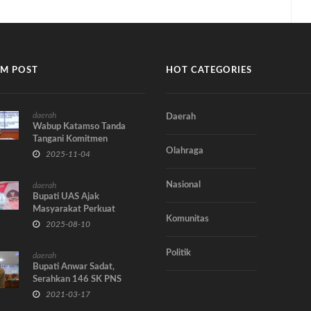
M POST
HOT CATEGORIES
daerah
Daerah
Wabup Katamso Tanda
Tangani Komitmen
Olahraga
Bersama Percepatan
2025-11-04
Penetapan Lembaga
Independen Migas di WK
Nasional
daerah
Jabung dan Lemang
Bupati UAS Ajak
Masyarakat Perkuat
Komunitas
Persatuan dan Inovasi
2025-08-10
untuk Tanjung Jabung Barat
Berkah Madani
Politik
daerah
Bupati Anwar Sadat,
Serahkan 146 SK PNS
2021-03-17