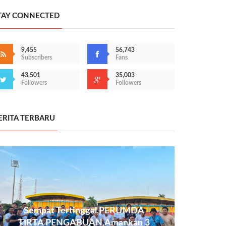
TAY CONNECTED
9,455
56,743
Subscribers
Fans
43,501
35,003
Followers
Followers
ERITA TERBARU
Sempat Tertinggal,PERUMDA
TIRTA PENGABUAN,Amankan 3