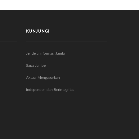
KUNJUNGI
Jendela Informasi Jambi
Sapa Jambe
Aktual Mengabarkan
Independen dan Berintegritas