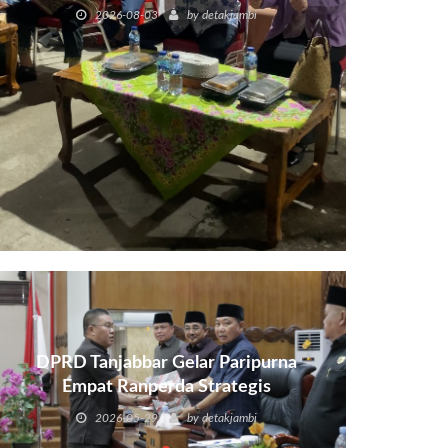
2026-08-03
by
detakjambi
DPRD Tanjabbar Gelar Paripurna
Empat Ranperda Strategis
2026-05-29
by
detakjambi