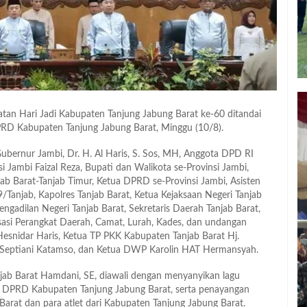
tan Hari Jadi Kabupaten Tanjung Jabung Barat ke-60 ditandai
PRD Kabupaten Tanjung Jabung Barat, Minggu (10/8).
 Gubernur Jambi, Dr. H. Al Haris, S. Sos, MH, Anggota DPD RI
 Jambi Faizal Reza, Bupati dan Walikota se-Provinsi Jambi,
b Barat-Tanjab Timur, Ketua DPRD se-Provinsi Jambi, Asisten
/Tanjab, Kapolres Tanjab Barat, Ketua Kejaksaan Negeri Tanjab
ngadilan Negeri Tanjab Barat, Sekretaris Daerah Tanjab Barat,
nisasi Perangkat Daerah, Camat, Lurah, Kades, dan undangan
 Hesnidar Haris, Ketua TP PKK Kabupaten Tanjab Barat Hj.
a Septiani Katamso, dan Ketua DWP Karolin HAT Hermansyah.
jab Barat Hamdani, SE, diawali dengan menyanyikan lagu
ua DPRD Kabupaten Tanjung Jabung Barat, serta penayangan
Barat dan para atlet dari Kabupaten Tanjung Jabung Barat.