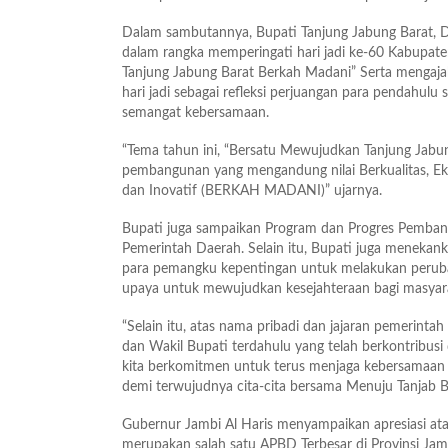
Dalam sambutannya, Bupati Tanjung Jabung Barat, 
dalam rangka memperingati hari jadi ke-60 Kabupat
Tanjung Jabung Barat Berkah Madani” Serta menga
hari jadi sebagai refleksi perjuangan para pendah
semangat kebersamaan.
“Tema tahun ini, “Bersatu Mewujudkan Tanjung Jabung
pembangunan yang mengandung nilai Berkualitas, Eko
dan Inovatif (BERKAH MADANI)” ujarnya.
Bupati juga sampaikan Program dan Progres Pembang
Pemerintah Daerah. Selain itu, Bupati juga menekan
para pemangku kepentingan untuk melakukan peruba
upaya untuk mewujudkan kesejahteraan bagi masyar
“Selain itu, atas nama pribadi dan jajaran pemerint
dan Wakil Bupati terdahulu yang telah berkontribu
kita berkomitmen untuk terus menjaga kebersamaan i
demi terwujudnya cita-cita bersama Menuju Tanjab B
Gubernur Jambi Al Haris menyampaikan apresiasi at
merupakan salah satu APBD Terbesar di Provinsi Jam