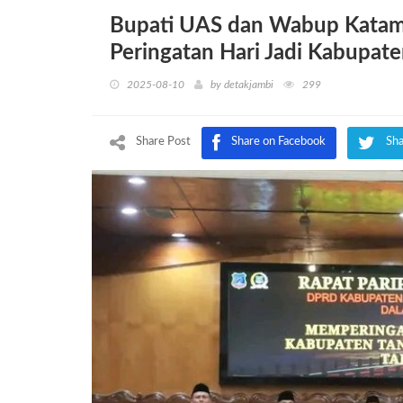
Bupati UAS dan Wabup Katams
Peringatan Hari Jadi Kabupate
2025-08-10
by
detakjambi
299
Share Post
Share on Facebook
Sha