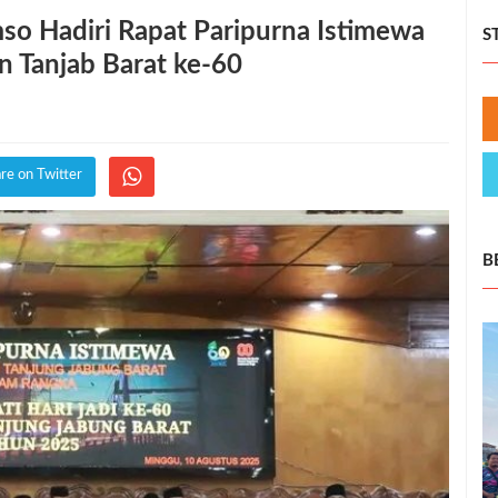
o Hadiri Rapat Paripurna Istimewa
S
n Tanjab Barat ke-60
re on Twitter
B