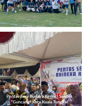
Poin.
2026-08-04
by
detakjambi
Pentas Seni Budaya Kerinci Sukses
"Guncang" Kota Kuala Tungkal