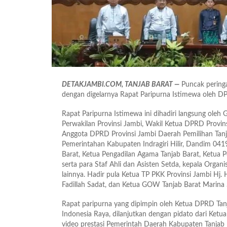
DETAKJAMBI.COM, TANJAB BARAT —
Puncak peringa
dengan digelarnya Rapat Paripurna Istimewa oleh D
Rapat Paripurna Istimewa ini dihadiri langsung oleh
Perwakilan Provinsi Jambi, Wakil Ketua DPRD Provinsi
Anggota DPRD Provinsi Jambi Daerah Pemilihan Tanja
Pemerintahan Kabupaten Indragiri Hilir, Dandim 0419
Barat, Ketua Pengadilan Agama Tanjab Barat, Ketua Pe
serta para Staf Ahli dan Asisten Setda, kepala Orga
lainnya. Hadir pula Ketua TP PKK Provinsi Jambi Hj.
Fadillah Sadat, dan Ketua GOW Tanjab Barat Marin
Rapat paripurna yang dipimpin oleh Ketua DPRD Tan
Indonesia Raya, dilanjutkan dengan pidato dari Ket
video prestasi Pemerintah Daerah Kabupaten Tanjab 