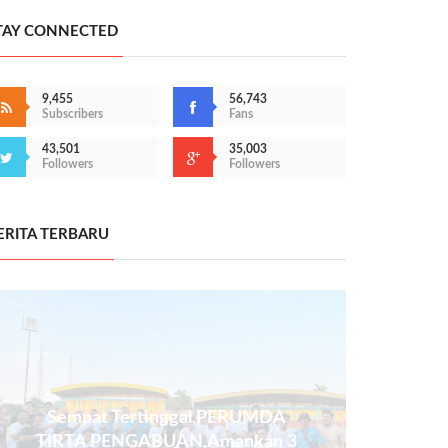
TAY CONNECTED
9,455
56,743
Subscribers
Fans
43,501
35,003
Followers
Followers
ERITA TERBARU
Sempat Tertinggal,PERUMDA
TIRTA PENGABUAN,Amankan 3