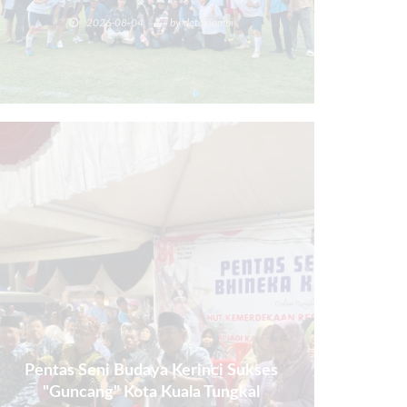
Poin.
2026-08-04
by
detakjambi
Pentas Seni Budaya Kerinci Sukses
"Guncang" Kota Kuala Tungkal