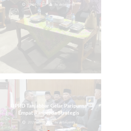
2026-08-03
by
detakjambi
DPRD Tanjabbar Gelar Paripurna
Empat Ranperda Strategis
2026-05-29
by
detakjambi