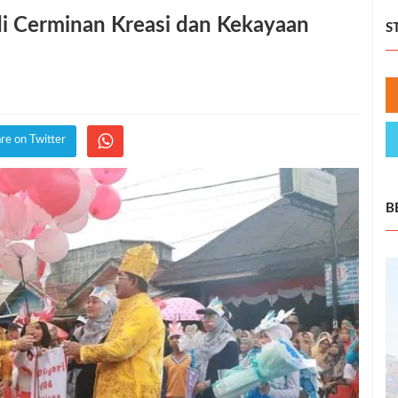
i Cerminan Kreasi dan Kekayaan
S
re on Twitter
B