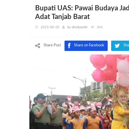
Bupati UAS: Pawai Budaya Jad
Adat Tanjab Barat
2025-08-18
by
detakjambi
341
Share Post
Share on Facebook
Sha