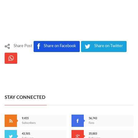
Share Post
Share on Facebook
Share on Twitter
STAY CONNECTED
9,455
56,743
Subscribers
Fans
43,501
35,003