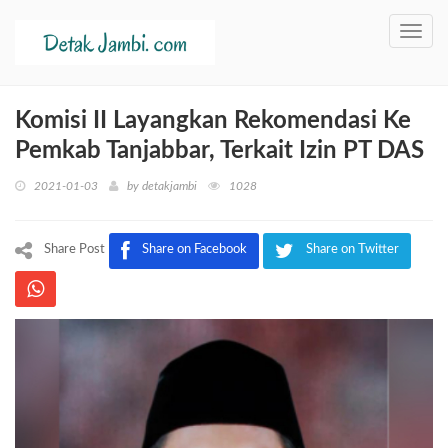
Toggl
navig
Komisi II Layangkan Rekomendasi Ke
Pemkab Tanjabbar, Terkait Izin PT DAS
2021-01-03
by
detakjambi
1028
Share Post
Share on Facebook
Share on Twitter