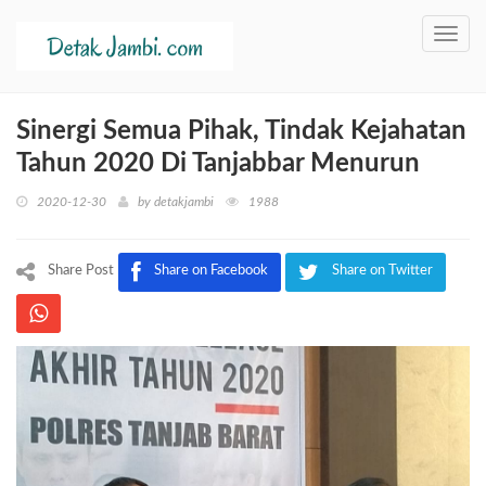
Toggl
navig
Sinergi Semua Pihak, Tindak Kejahatan
Tahun 2020 Di Tanjabbar Menurun
2020-12-30
by
detakjambi
1988
Share Post
Share on Facebook
Share on Twitter