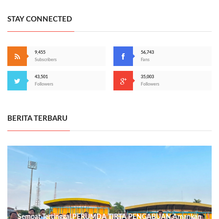
STAY CONNECTED
9,455
56,743
Subscribers
Fans
43,501
35,003
Followers
Followers
BERITA TERBARU
Sempat Tertinggal,PERUMDA TIRTA PENGABUAN,Amankan