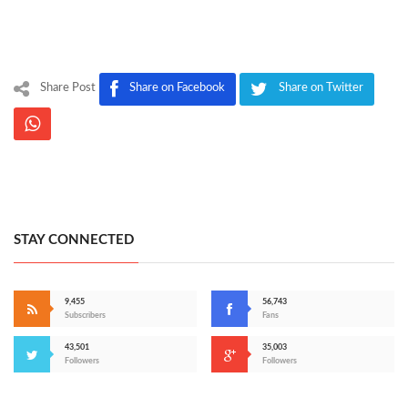
Share Post
Share on Facebook
Share on Twitter
STAY CONNECTED
9,455
56,743
Subscribers
Fans
43,501
35,003
Followers
Followers