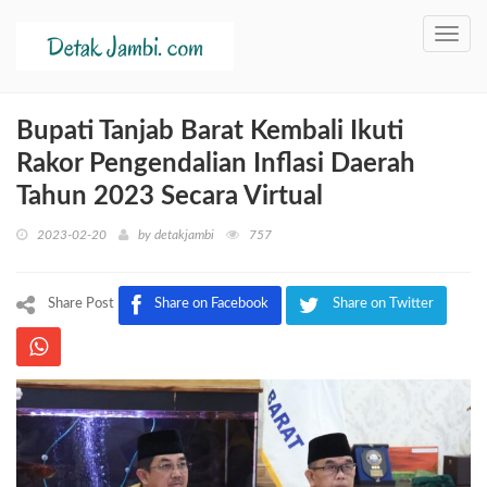
Toggl
navig
Bupati Tanjab Barat Kembali Ikuti
Rakor Pengendalian Inflasi Daerah
Tahun 2023 Secara Virtual
2023-02-20
by
detakjambi
757
Share Post
Share on Facebook
Share on Twitter