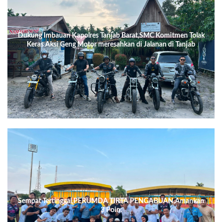
Dukung Imbauan Kapolres Tanjab Barat,SMC Komitmen Tolak
Keras Aksi Geng Motor meresahkan di Jalanan di Tanjab
Barat.
Sempat Tertinggal,PERUMDA TIRTA PENGABUAN,Amankan
3 Poin.