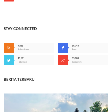
STAY CONNECTED
9,455
56,743
Subscribers
Fans
43,501
35,003
Followers
Followers
BERITA TERBARU