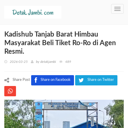
Toggl
navig
Kadishub Tanjab Barat Himbau
Masyarakat Beli Tiket Ro-Ro di Agen
Resmi.
2026-03-25
by
detakjambi
489
Share Post
Share on Facebook
Share on Twitter