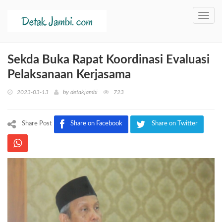
Toggl
navig
Sekda Buka Rapat Koordinasi Evaluasi
Pelaksanaan Kerjasama
2023-03-13
by
detakjambi
723
Share Post
Share on Facebook
Share on Twitter