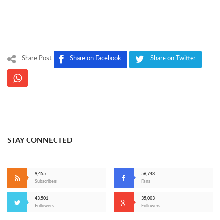
Share Post
Share on Facebook
Share on Twitter
STAY CONNECTED
9,455
56,743
Subscribers
Fans
43,501
35,003
Followers
Followers