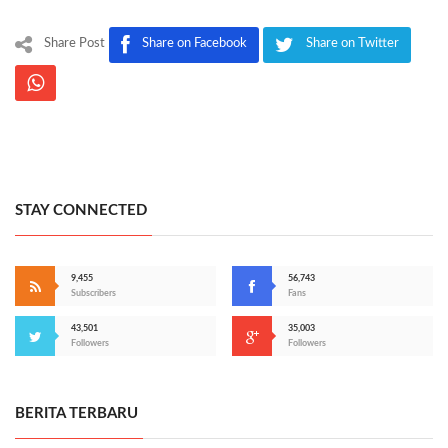
Share Post
Share on Facebook
Share on Twitter
STAY CONNECTED
9,455
56,743
Subscribers
Fans
43,501
35,003
Followers
Followers
BERITA TERBARU