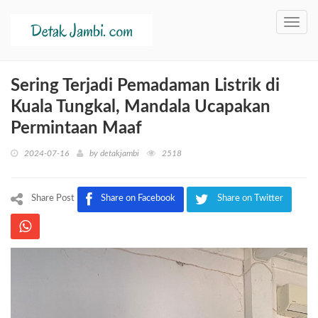
Toggl
navig
Sering Terjadi Pemadaman Listrik di
Kuala Tungkal, Mandala Ucapakan
Permintaan Maaf
2024-07-16
by
detakjambi
2518
Share Post
Share on Facebook
Share on Twitter