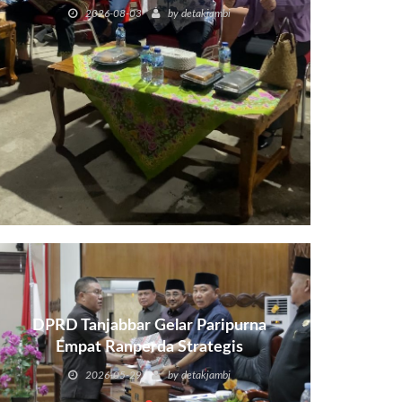
2026-08-03
by
detakjambi
DPRD Tanjabbar Gelar Paripurna
Empat Ranperda Strategis
2026-05-29
by
detakjambi