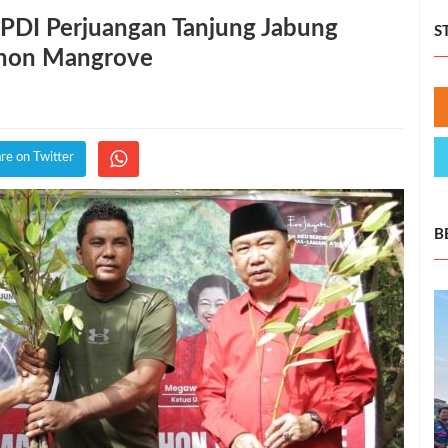
DI Perjuangan Tanjung Jabung
S
ohon Mangrove
re on Twitter
B