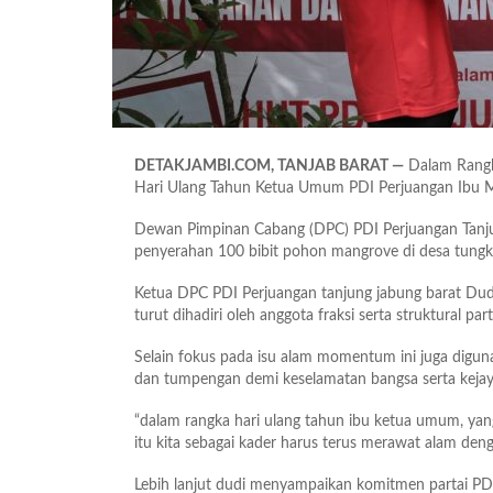
DETAKJAMBI.COM, TANJAB BARAT —
Dalam Rangk
Hari Ulang Tahun Ketua Umum PDI Perjuangan Ibu M
Dewan Pimpinan Cabang (DPC) PDI Perjuangan Tanj
penyerahan 100 bibit pohon mangrove di desa tungka
Ketua DPC PDI Perjuangan tanjung jabung barat Dud
turut dihadiri oleh anggota fraksi serta struktural par
Selain fokus pada isu alam momentum ini juga digun
dan tumpengan demi keselamatan bangsa serta kejaya
“dalam rangka hari ulang tahun ibu ketua umum, yan
itu kita sebagai kader harus terus merawat alam den
Lebih lanjut dudi menyampaikan komitmen partai PDI