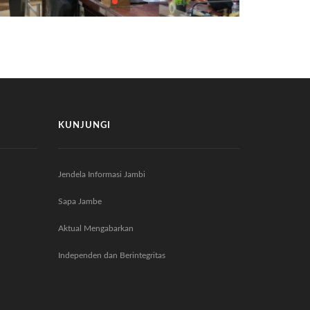
KUNJUNGI
Jendela Informasi Jambi
Sapa Jambe
Aktual Mengabarkan
Independen dan Berintegritas