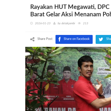
Rayakan HUT Megawati, DPC P
Barat Gelar Aksi Menanam P
2026-01-23
by
detakjambi
213
Share Post
Share on Facebook
Sha