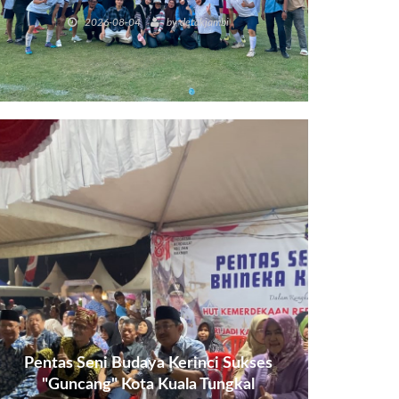
Poin.
2026-08-04
by
detakjambi
Pentas Seni Budaya Kerinci Sukses
"Guncang" Kota Kuala Tungkal