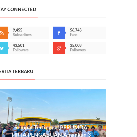
TAY CONNECTED
9,455
56,743
Subscribers
Fans
43,501
35,003
Followers
Followers
ERITA TERBARU
Sempat Tertinggal,PERUMDA
TIRTA PENGABUAN,Amankan 3