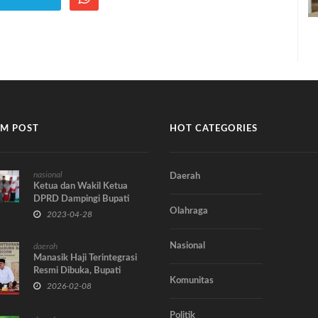
M POST
HOT CATEGORIES
nasional
Daerah
Ketua dan Wakil Ketua
DPRD Dampingi Bupati
Olahraga
Kunjungan Safari Jum’at
2023-04-28
Nasional
daerah
Manasik Haji Terintegrasi
Resmi Dibuka, Bupati
Komunitas
Anwar Sadat Dorong Haji
2026-02-08
Inklusif di Tanjab Barat
Politik